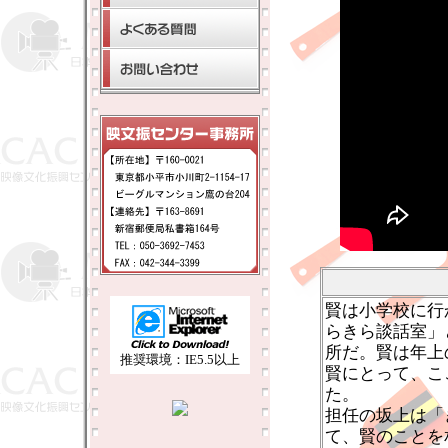
賢は小学校に行
らきら談話室」
所だ。賢は年上
推奨環境：IE5.5以上
賢にとって、こ
た。
担任の坂上は「
て、賢のことを