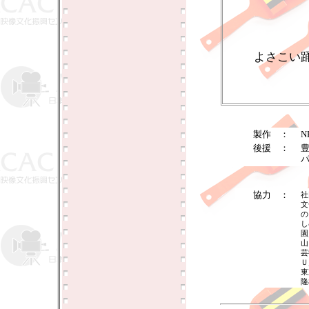
よさこい
製作 ：
後援 ：
協力 ：
社
文
の
し
園
山
芸
Ｕ
東
隆