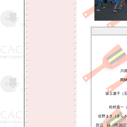
川
岡
坂上遼子（
松村真一
佐野まさ（きら
田辺 緑（同 談