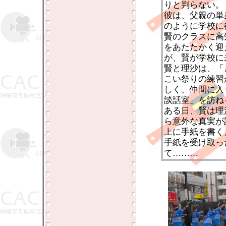
りと判らない。
彼は、父親の単
のように学校に
賢のクラスに高
をあたたかく迎
が、賢が学校に
賢と理沙は、「
こい祭りの練習
しく、仲間に入
談話室」を訪ね
ある日、賢は理
ら意外な真実が
上に手紙を書く
手紙を受け取っ
て………