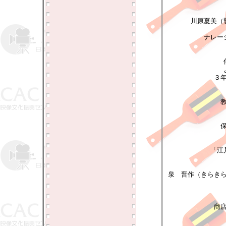
川原夏美（
ナレー
３
「江
泉 晋作（きらき
商