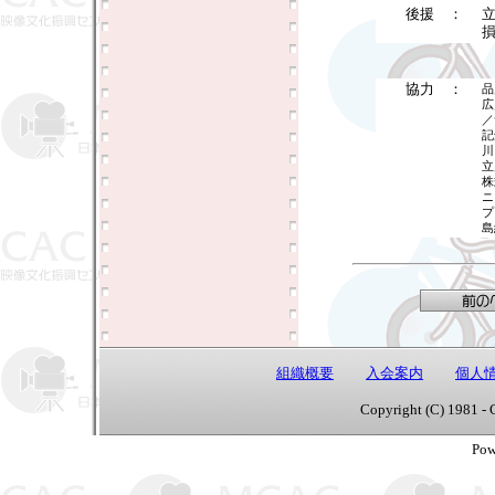
後援 ：
協力 ：
品
広
／
記
川
立
株
ニ
プ
島
組織概要
入会案内
個人
Copyright (C) 1981 - 
Pow