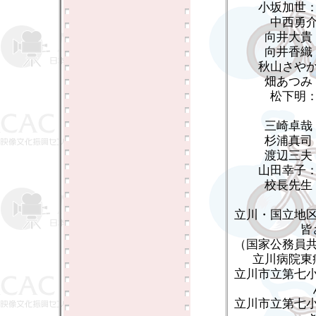
小坂加世
中西勇
向井大貴
向井香織
秋山さや
畑あつみ
松下明
三崎卓哉
杉浦真司
渡辺三夫
山田幸子
校長先生
立川・国立地
皆
（国家公務員
立川病院東
立川市立第七
立川市立第七