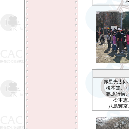
赤星光太郎
榎本篤、
篠原行廣
松本恵
八島輝京