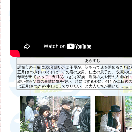
あらすじ
調布市の一角に100年続いた団子屋が、訳あって店を閉めることに
五月(さつき)（８才）は、その店の次男、仁太の息子だ。 父親の
母親が出ていって、五月(さつき)は家族、近所の人や街の人達の
幼い乍ら父母の事情に気を使い、時に涙する姿に、何とか二日後
は五月(さつき)を幸せにしてやりたい、と大人たちが動いた……。