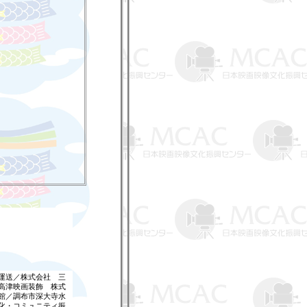
運送／株式会社 三
高津映画装飾 株式
館／調布市深大寺水
化・コミュニティ振