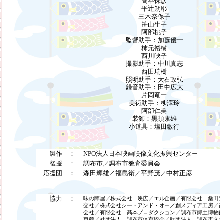
髙本保彦
平辻朔耶
三木奈保子
笹山生子
阿部桃子
監督助手：加藤優一
柿元裕樹
西川映子
撮影助手：中川真志
西田瑞樹
照明助手：大石政弘
録音助手：田中広大
片岡竜一
美術助手：柳澤玲
阿部仁美
装飾：黒須康雄
小道具：塩田敏行
製作 ：
NPO法人日本映画映像文化振興センター
後援 ：
調布市／調布市教育委員会
応援団 ：
森田輝雄／福島衛／平野茂／中村正彦
協力 ：
味の陣屋／株式会社 映広／エル企画／有限会社 桑田
交社／株式会社シー・アンド・オー／創メディア工房／
会社／有限会社 髙本プロダクション／調布市郷土博物
車館／社団法人 調布市体育協会／財団法人 調布市文