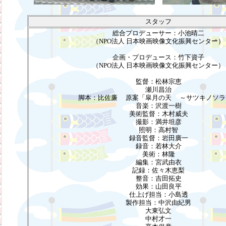
スタッフ
総合プロデューサー：小池晴二
（NPO法人 日本映画映像文化振興センター）
企画・プロデュース：竹下資子
（NPO法人 日本映画映像文化振興センター）
監督：松林宗恵
瀬川昌治
脚本：比佐廉 原案「皐月の天 ～サツキノソラ
音楽：沢渡一樹
美術監督：木村威夫
撮影：満井坦彦
照明：高村智
録音監督：岩田廣一
録音：若林大介
美術：林隆
編集：宮武由衣
記録：佐々木恵梨
整音：吉田拓史
効果：山田良平
仕上げ担当：小島透
製作担当：中沢由紀男
大東弘文
中村才一