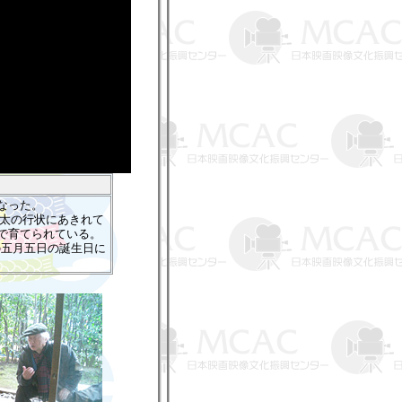
なった。
仁太の行状にあきれて
中で育てられている。
の五月五日の誕生日に