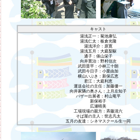
キャスト
湯浅正一：菊池康弘
湯浅仁太：板倉光隆
湯浅洋介：原寛
湯浅五月：大庭梨駆
通子：俵山栄子
向井寛治：野村信次
武田晋平：小林三十朗
武田今日子：小栗由加
横山いぶき：新保広恵
君江：大庭利恵
運送会社の主任：加藤優一
向井家隣の奥さん：上月左知子
バザー出展者：村山竜平
新保裕子
広瀬晴美
工場現場の親方：斉藤清六
そば屋の主人：世志凡太
五月の友達：シネマスクール生一同