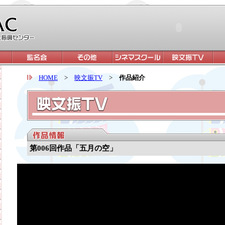
HOME
>
映文振TV
>
作品紹介
第006回作品「五月の空」