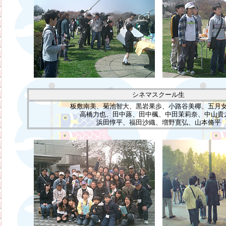
シネマスクール生
板敷南美、菊池智大、黒岩果歩、小路谷美椰、五月
高橋力也、田中蕗、田中楓、中田茉莉奈、中山貴
浜田惇平、福田沙織、増野寛弘、山本脩平