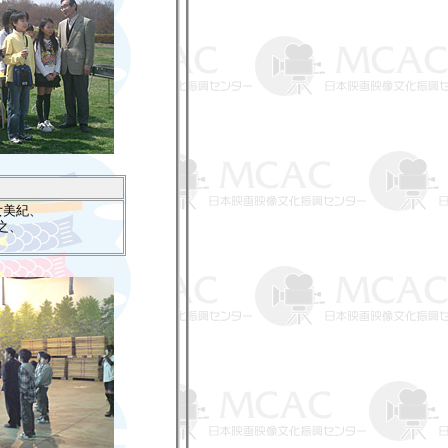
女美紀、
之、