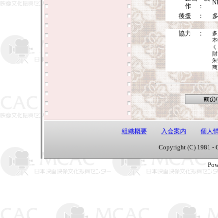
作 ：
後援 ：
協力 ：
多
本
く
財
朱
商
組織概要
入会案内
個人
Copyright (C) 1981 - 
Pow