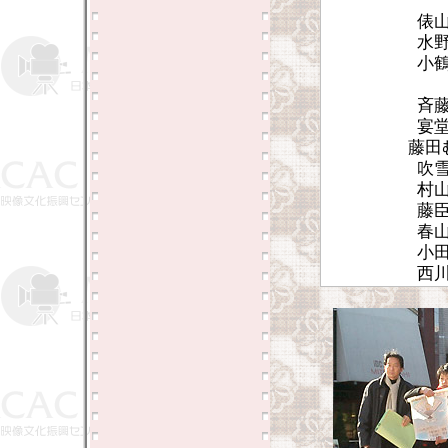
俵
水
小
斉
宴
藤田
吹
村
藤
春
小
西