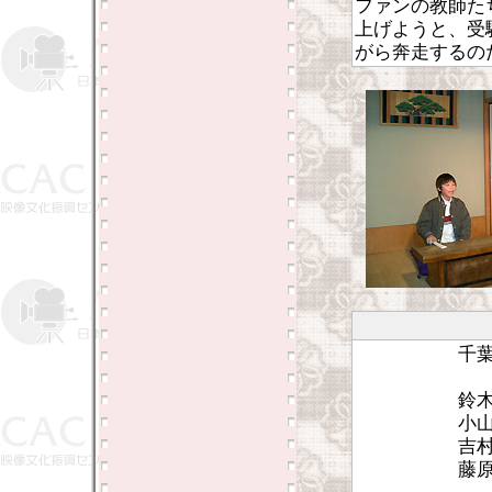
ファンの教師た
上げようと、受
がら奔走するの
千
鈴
小
吉
藤