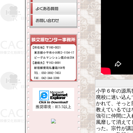
小学６年の源馬
廃校に迷い込ん
かれて、そっと
推奨環境：IE5.5以上
教えているでは
強引に仲間に入
風靡して消えて
った。宗竹が講