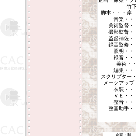
企画・原案・プ
竹
脚本・・・岸
音楽・・
美術監督・
撮影監督・
監督補佐・
録音監修・
照明・・
録音・・
美術・
編集・・
スクリプター
メークアップ
衣装・・
ＶＥ・・
整音・・
整音助手・
企画・製