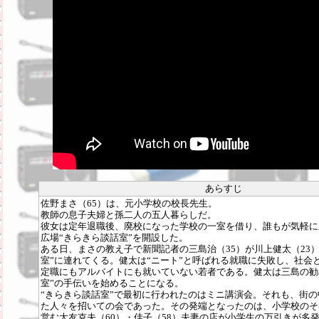
あらすじ
佐野まさ（65）は、元小学校の校長先生。
教師の息子夫婦と孫二人の五人暮らしだ。
彼女は定年退職後、廃校になった学校の一室を借り、誰もが気軽に
広場“きらきら談話室”を開設した。
ある日、まさの教え子で新聞記者の三島治（35）が川上健太（23
室”に連れてくる。健太は“ニート”と呼ばれる就職に失敗し、社会
定職にもアルバイトにも就いていない若者である。健太は三島の勧
室”の手伝いを始めることになる。
“きらきら談話室”で最初に行われたのはミニ講演会。それも、街
た人々を招いての会であった。その発端となったのは、小学校のそ
営む大友克夫（60）・佳子（58）夫妻の店が小学生の万引きが多