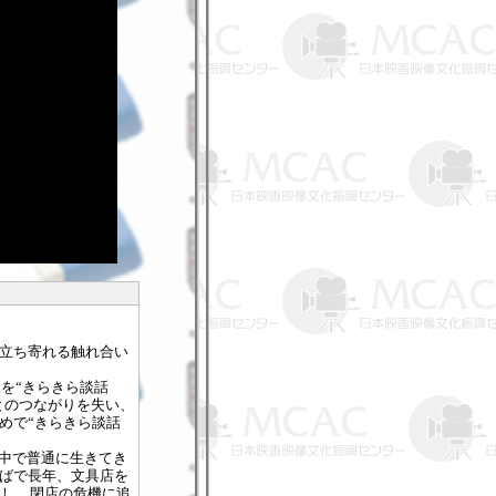
立ち寄れる触れ合い
）を“きらきら談話
とのつながりを失い、
めで“きらきら談話
の中で普通に生きてき
ばで長年、文具店を
発し、閉店の危機に追