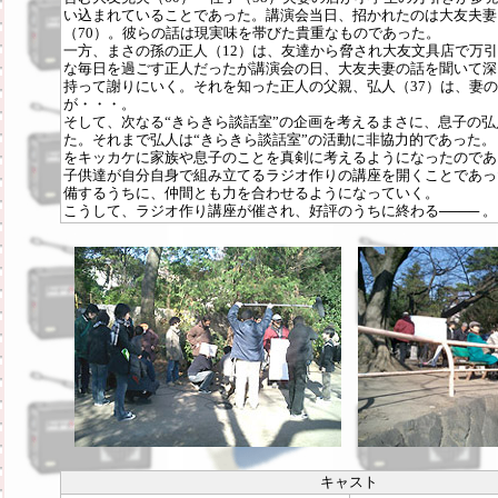
い込まれていることであった。講演会当日、招かれたのは大友夫妻
（70）。彼らの話は現実味を帯びた貴重なものであった。
一方、まさの孫の正人（12）は、友達から脅され大友文具店で万
な毎日を過ごす正人だったが講演会の日、大友夫妻の話を聞いて深
持って謝りにいく。それを知った正人の父親、弘人（37）は、妻
が・・・。
そして、次なる“きらきら談話室”の企画を考えるまさに、息子の
た。それまで弘人は“きらきら談話室”の活動に非協力的であった
をキッカケに家族や息子のことを真剣に考えるようになったのであ
子供達が自分自身で組み立てるラジオ作りの講座を開くことであっ
備するうちに、仲間とも力を合わせるようになっていく。
こうして、ラジオ作り講座が催され、好評のうちに終わる──── 。
キャスト