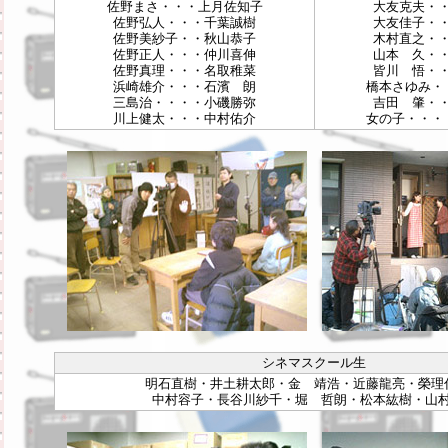
佐野まさ・・・上月佐知子
大友克夫・
佐野弘人・・・千葉誠樹
大友佳子・
佐野美紗子・・秋山恭子
木村直之・
佐野正人・・・仲川喜伸
山本 久・
佐野真理・・・名取稚菜
皆川 悟・
浜崎雄介・・・石濱 朗
橋本さゆみ・
三島治・・・・小磯勝弥
吉田 肇・
川上健太・・・中村佑介
女の子・・・
シネマスクール生
明石直樹・井土耕太郎・金 靖浩・近藤龍亮・榮理
中村容子・長谷川紗千・堀 哲朗・松本紘樹・山