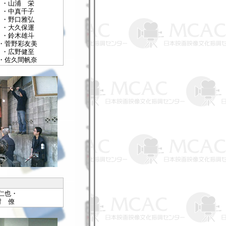
・・山浦 栄
・・中真千子
・・野口雅弘
・・大久保運
・・鈴木雄斗
・菅野彩友美
・・広野健至
・佐久間帆奈
仁也・
村 僚