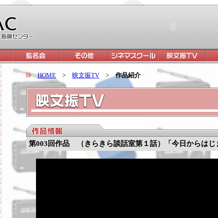
HOME
>
映文振TV
>
作品紹介
第003回作品 （きらきら談話室第１話）「今日からはじ