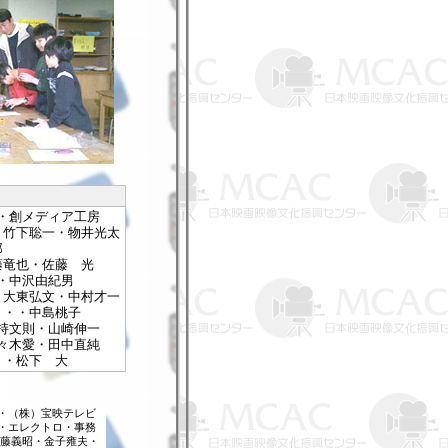
・創メディア工房
・竹下聡一・物井光太
郎
藤竜也・佐藤 光
・中沢由紀男
・大東弘文・中村才一
・・・中島桃子
持文則・山崎伸一
々木愛・田中直純
・・松下 大
・（株）宝映テレビ
・エレクトロ・事務
伊藤義昭・金子雍夫・