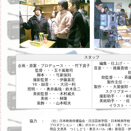
スタッフ
編集・仕上げ・・
企画・原案・プロデュース・・・竹下資子
音楽・・・後藤貴徳
監督・・・五十嵐敬司
脚本・・・弓家保則
助監督・・・斉
撮影監督・・・伊藤嘉宏
製作主任・・
VE・録音・・・大沼一利
製作・・・大屋俊郎
照明・・・奥井義哉・鈴木良二
スクリプター
美術監督・・・木村威夫
撮影助手・・・剣
美術・・・林隆
美術助手・・・佐
装飾・・・山本昭夫
イラスト・
協力 ：
（社）日本映画俳優協会・日活芸術学院・日本映画学校
プロダクション・（株）ポロロッカ保谷店・（有）サン
用品 文房具 つくしどう・東京スバル（株）新宿店・