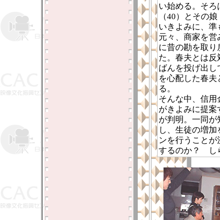
い始める。そろ
（40）とその
いきよみに、準
元々、商家を営
に昔の勘を取り
た。春夫とは反
ばんを投げ出し
を心配した春夫
る。
そんな中、信用
がきよみに提案
が判明。一同が
し、生徒の増加
ンを行うことが
するのか？ し