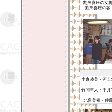
割烹喜庄の女
割烹喜庄の客
小倉睦美・河上
竹間隼人・平井
北畠美篶・佐