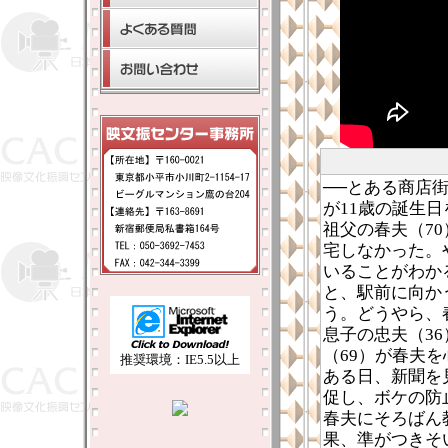
──とある商店
が11歳の誕生
祖父の春夫（7
宅しなかった。
いることがわか
と、駅前に向か
う。どうやら、
息子の忠夫（3
（69）が春夫
推奨環境：IE5.5以上
ある日、新聞を
促し、ボケの防
春夫にそろばん
果、準がつきそ