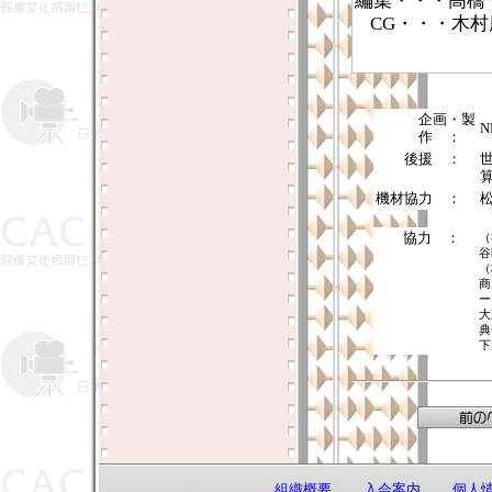
編集・・・高橋
CG・・・木村
企画・製
作 ：
後援 ：
機材協力 ：
協力 ：
（
谷
（
商
ー
大
典
下
組織概要
入会案内
個人