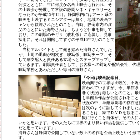
公演とともに、年に何度か名画上映会も行われ、そ
の上映会が発展して常設の静岡シネ・ギャラリーと
なったのが平成15年12月。静岡県内にはアート系の
映画を上映するミニシアターは無く、地域の映画フ
ァンから歓迎されたとのこと。当時、静岡市内の叔
父のもとにいた海野さんは、ちょうど仕事を探して
おり、この劇場のモギリ（改札係）に応募し、見事
採用に。それは開館してすぐの平成16年2月のことで
した。
当初アルバイトとして働き始めた海野さんでした
が、上司の退職が相次ぎ、映写係、映写チーフ、そ
して副支配人と責任ある立場へとステップアップし
ていきます。劇場責任者として、お客様への対応や配給会社、代
映写業務とあわただしい毎日の海野さん。
「今日は映画記念日」
映画興行の世界は比較的、不況
言われていますが、今、単館系
巻く状況は厳しいとのこと。最
も単館系作品が公開されること
状況の中、単館系劇場の存在意
は次のように話してくれました
ることは、家でＤＶＤを観るこ
観に行くこと自体が、その人に
いかと思います。その人たちに世界のより良い作品を提供してい
だと思っています」。
海野さんは静岡で公開していない数々の名作を企画上映という形
す。