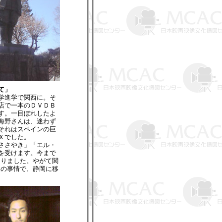
て」
学進学で関西に。そ
店で一本のＤＶＤＢ
す。一目ぼれしたよ
海野さんは、迷わず
それはスペインの巨
Ｘでした。
ささやき」「エル・
を受けます。今まで
ありました。やがて関
家の事情で、静岡に移