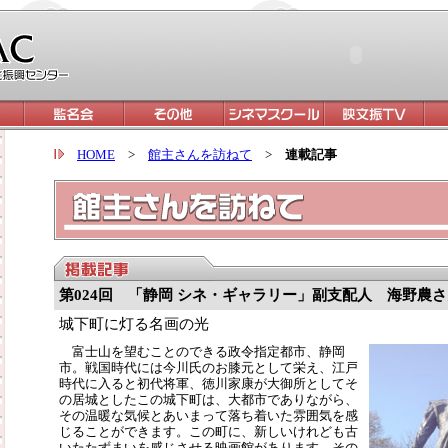
HOME
>
館主さんを訪ねて
>
連載記事
第024回 「静岡 シネ・ギャラリー」副支配人 海野農
城下町に灯る名画の光
富士山を望むことのできる政令指定都市、静岡
市。戦国時代には今川氏のお膝元として栄え、江戸
時代に入ると初代将軍、徳川家康が大御所としてそ
の居城としたこの城下町は、大都市でありながら、
その温暖な気候とあいまって落ち着いた雰囲気を感
じることができます。この町に、新しいけれども古
いたたずまいを感じさせる映画館があります。その