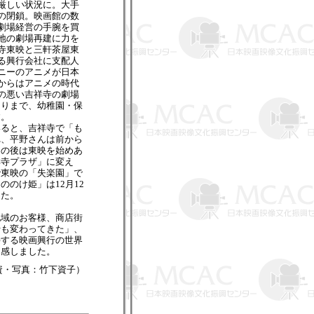
厳しい状況に。大手
の閉鎖。映画館の数
劇場経営の手腕を買
地の劇場再建に力を
寺東映と三軒茶屋東
る興行会社に支配人
ニーのアニメが日本
からはアニメの時代
の悪い吉祥寺の劇場
たりまで、幼稚園・保
す。
ると、吉祥寺で「も
れ、平野さんは前から
その後は東映を始めあ
祥寺プラザ」に変え
で東映の「失楽園」で
のけ姫」は12月12
した。
域のお客様、商店街
行も変わってきた」、
接する映画興行の世界
痛感しました。
資・写真：竹下資子）