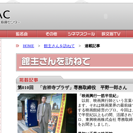
HOME
>
館主さんを訪ねて
>
連載記事
第010回 「吉祥寺プラザ」専務取締役 平野一郎さん
「映画興行一筋半世紀」
以前、映画興行師という言葉
ます。それは映画業界の最前線
する映画館経営のプロ。今回は
で半世紀以上もの間、活躍され
ロ、東興映画株式会社 専務取
をお聞きしました。