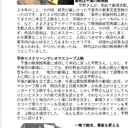
最初は千葉の映画館
平野さんが、初めて劇場支配
２９年のこと。その頃、経営が厳しかった千葉市の新東宝直営館
ったのです。まだ２０代の若さでの抜擢。「新作と新版特別上映
てきての二本立て上映をしたり、洋画のナイトショー（今のレイ
り」など、さまざまなアイディアを活かして映画館経営再建にあ
支配人自ら営業・宣伝のために町にも出ました。その頃、テレビ
ず、作品の告知は、主にポスター。このポスターを、いかに多く
かが重要なことだった、とのこと。人目につきやすい商店や人家
葉市内のあらゆるところをまわったそうです。「頑張れば頑張る
てあらわれる。やりがいがあったね」、時代はわが国の映画興行
うとしていました。
手作りスクリーンでシネマスコープ上映
千葉の映画館再建に成功して本社に戻った平野さん。しかし、す
平塚市の劇場に。ここでも、割引料金の設定や、名画上映など趣
営を行います。「地方の劇場は、地元の興行会社が強くて調整が
人に間に入ってもらったことも」そう語る平野さん。
平塚の劇場を立て直した後、今度は愛知県豊橋市の劇場に赴任。
マスコープ第１作「明治天皇と日露大戦争」が出来上がりました
ンダードで上映するしかありません。しかし平野さんはどうして
りたいとスタッフの前で決意を語ります。それならシネスコスク
のを作ろうと地元のテント屋に白布を注文し、劇場スタッフ総出
スコープ用スクリーンを完成させ、シネマスコープスクリーンを
リーンの前に設置し、レンズは名古屋中部映材から借りて、心配
き、上映は大成功でした。「みんな若かったから出来たこと」平
そうに語ります。
一晩で館名、看板を変える