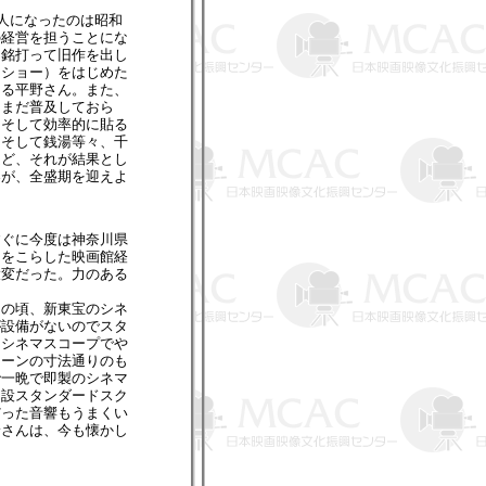
人になったのは昭和
の経営を担うことにな
と銘打って旧作を出し
トショー）をはじめた
たる平野さん。また、
はまだ普及しておら
、そして効率的に貼る
、そして銭湯等々、千
ほど、それが結果とし
界が、全盛期を迎えよ
ぐに今度は神奈川県
向をこらした映画館経
大変だった。力のある
その頃、新東宝のシネ
が設備がないのでスタ
もシネマスコープでや
リーンの寸法通りのも
で一晩で即製のシネマ
常設スタンダードスク
だった音響もうまくい
野さんは、今も懐かし