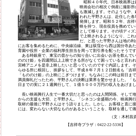
昭和４０年代、日本映画界は
映画会社の相次ぐ倒産に撮影所
も激減します。そのような中、
われた平野さんは、赴任した各
発揮します。昭和５２年、吉祥
映を持つ、現在役員を務めてい
として移ります。その頃ディズ
で上映されるようになり、これ
だ、と思った平野さんは地の利
にお客を集めるために、中央線沿線、東は荻窪から西は国分寺あ
育園や役所・企業の福利厚生担当を周って割引券を配ったそうで
ある時銀座で、東宝の昔からの知り合いに出会いお茶を飲んでい
ののけ姫」を四週間以上上映できる所がなくて困っていると言わ
宮崎アニメを是非上映したいと思っていたのですぐ内諾します。
らゆる所に根回し、挨拶をして、平成８年７月１２日館名も「吉
「もののけ姫」の上映にこぎつけます。ちなみにこの時は前日ま
満員御礼だったため、平野さんの決断は業界を驚かせました。「もの
日までの実に２１週興行して、１億５０００万円の収入をあげま
長い映画興行人生で一番大切だと思ったのは人間関係、そして地
からの支援も大切、と平野さん。「シネコン全盛期の今、映画興
取材の最後に平野さんはそう語りました。しかし、お客様と直に
には、変わらない大切なものがあるということを、取材を通して
（文：木村昌
【吉祥寺プラザ：0422-22-5336】