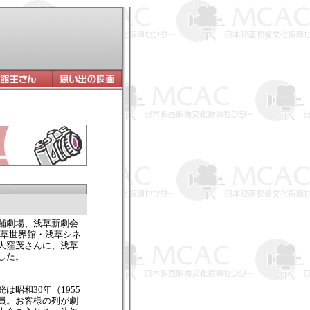
舗劇場、浅草新劇会
浅草世界館・浅草シネ
大窪茂さんに、浅草
した。
昭和30年（1955
員。お客様の列が劇