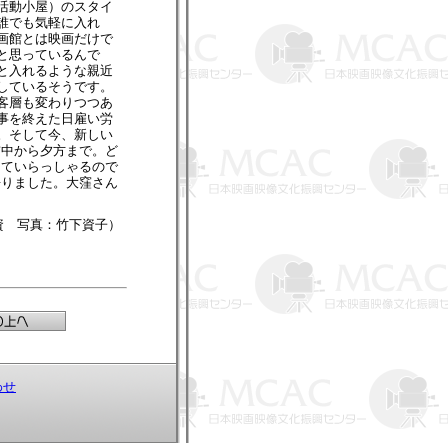
活動小屋）のスタイ
誰でも気軽に入れ
画館とは映画だけで
と思っているんで
と入れるような親近
しているそうです。
客層も変わりつつあ
事を終えた日雇い労
。そして今、新しい
前中から夕方まで。ど
していらっしゃるので
語りました。大窪さん
資 写真：竹下資子）
わせ