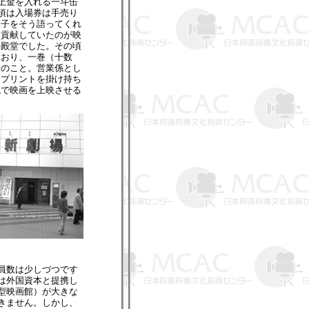
上金を入れる一斗缶
頃は入場券は手売り
様子をそう語ってくれ
に貢献していたのが映
の殿堂でした。その頃
ており、一巻（十数
とのこと。営業係とし
、プリントを掛け持ち
境で映画を上映させる
員数は少しづつです
は外国資本と提携し
型映画館）が大きな
きません。しかし、