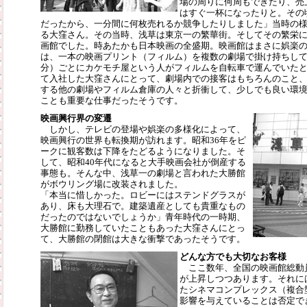
場の周りに何周もできたり、売
はすぐ一杯になったりと。その
だったから、一分間に何枚売れるか競争したりしました」当時の
る大窪さん。その当時、浅草は東京一の繁華街。そしてその繁栄
画館でした。時あたかも日本映画の全盛期。映画館はまさに娯楽
は、一本の映画プリント（フィルム）を複数の劇場で掛け持ちし
分）ごとにカケモチ屋という人がフィルムを自転車で運んでいた
て入社した大窪さんにとって、劇場内での接客はもちろんのこと
する他の劇場やフィルム倉庫の人々と折衝して、少しでも良い環
ことも重要な仕事だったそうです。
映画興行界の変遷
しかし、テレビの登場や娯楽の多様化によって、
映画興行の世界も転換期が訪れます。昭和36年をピ
ークに観客数は下降をたどるようになりました。そ
して、昭和40年代になると大手映画会社が倒産する
事態も。そんな中、浅草一の劇場と言われた大勝館
がボウリング場に改装されました。
「本当に惜しかった。ロビーにはステンドグラスが
あり、床も大理石で。建築遺産としても貴重なもの
だったのではないでしょうか」青年時代の一時期、
大勝館に勤務していたこともあった大窪さんにとっ
て、大勝館の閉館は大きな衝撃であったそうです。
どんな方でも大切なお客様
ここ数年、全国の映画館総動
が上昇しつつあります。それに
たシネマコンプレックス（複合
影響を与えていることは否定で