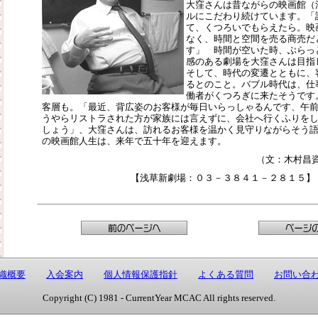
大窪さんは昔ながらの映画館（
ルにこだわり続けています。「
て、くつろいでもらえたら。映
なく、時間と空間を売る商売だ
す」 時間が空いた時、ぶらっ
感のある劇場を大窪さんは目指
そして、時代の変遷とともに、
るとのこと。バブル時代は、仕
働者がくつろぎに来たそうです
客層も。「最近、背広姿のお客様が毎日いらっしゃるんです、午
うやらリストラされた方が家族には言えずに、会社へ行くふりを
しょう」、大窪さんは、訪れるお客様を温かく見守りながらそう
の映画館人生は、来年で五十年を迎えます。
（文：木村昌
【浅草新劇場：０３－３８４１－２８１５】
織概要
入会案内
個人情報保護指針
よくある質問
お問い合
Copyright (C) 1981 - CurrentYear MCAC All rights reserved.