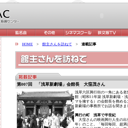
HOME
>
館主さんを訪ねて
>
連載記事
第007回 「浅草新劇場」会館長 大窪茂さん
浅草六区興行街の一角にある老
館（昭和11年築 浅草新劇場・
マを擁する）の会館長を務める
新劇場の事務所でお話を聞きま
興行の町 浅草で半世紀
大窪さんの映画興行人生の出発は
年）のこと。「毎回毎回、超満