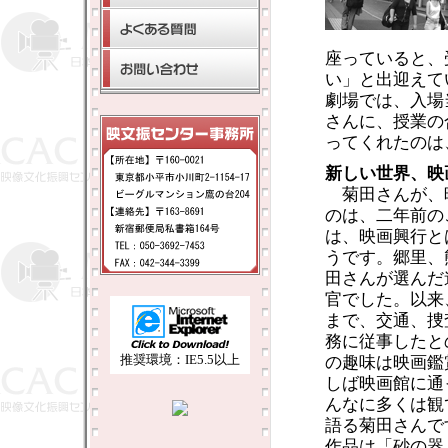
座っていると、
い」と出迎えて
劇場では、入場
さんに、授業の
ってくれたのは
新しい世界、映
菊田さんが、
のは、二年前の
は、映画興行と
うです。郷里、
田さんが選んだ
官でした。以来
まで、交通、捜
務に従事したと
推奨環境：IE5.5以上
の趣味は映画鑑
しば映画館に通
んなに多くは観
語る菊田さんで
作品は「砂の器