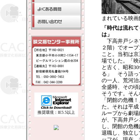
まれている映画
「時代は流れて
は」
下高井戸シネ
２階）でオープ
こと。当初は京
場でした。「映
と古く、昭和3
る」 そう語っ
の一人、荒河治
全盛時、その頃
そうです。そん
「閉館の危機！
た。それは平成
推奨環境：IE5.5以上
ループから劇場
が、下高井戸シ
し、閉館の危機
退職し、独立し
ッフが、現在、