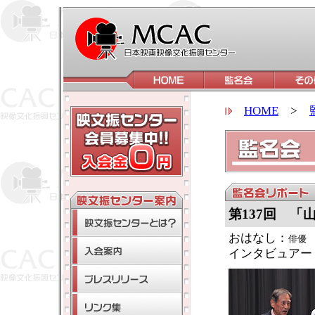
HOME
>
第137
回 「
おはなし：
俳優
インタビュアー