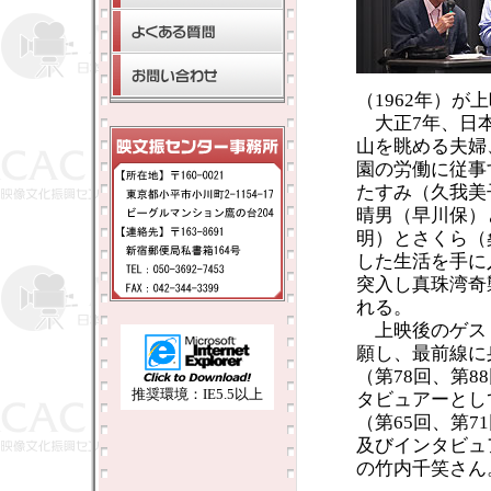
（1962年）が
大正7年、日本
山を眺める夫婦
園の労働に従事
たすみ（久我美
晴男（早川保）
明）とさくら（
した生活を手に
突入し真珠湾奇
れる。
上映後のゲスト
願し、最前線に
（第78回、第8
推奨環境：IE5.5以上
タビュアーとし
（第65回、第7
及びインタビュ
の竹内千笑さん