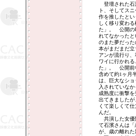
登壇された石
ト、そしてスニ
作を推したとい
しく移り変わる
た」。 公開の昭
れてなかったと
のまた夢だった
本がまだまだ立
アンが流行り、
ワイに行かれる
た」。 公開前
含めて約1ヶ月
は、巨大なショ
入されていなか
成熟度に衝撃を
出てきましたが
くて楽しくて仕
んだ。
共演した女優陣
て石濱さんは「
が、歳の離れた