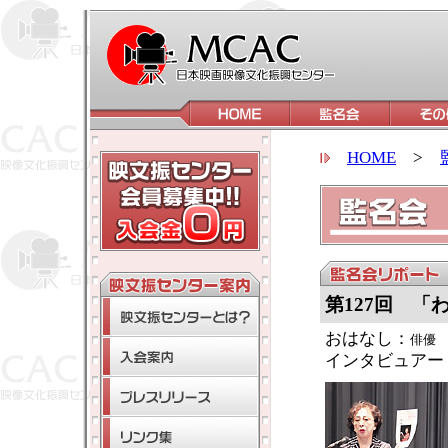
HOME
>
第127回 「
おはなし：
俳優
インタビュアー