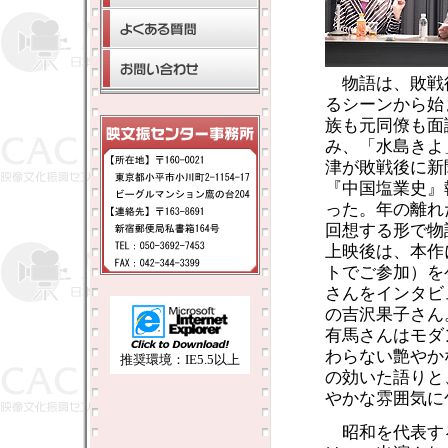
物語は、敗戦
るシーンから始
族も元同僚も面
み、「水島きよ
津が敗戦後に新
『中国塩業史』
った。年の離れ
回想する形で物
上映後は、本作
トでご参加）を
さんをインタビ
の吉沢果子さん
有馬さんはモダ
わらない艶やか
推奨環境：IE5.5以上
の効いた語りと
やかな雰囲気に
昭和を代表す