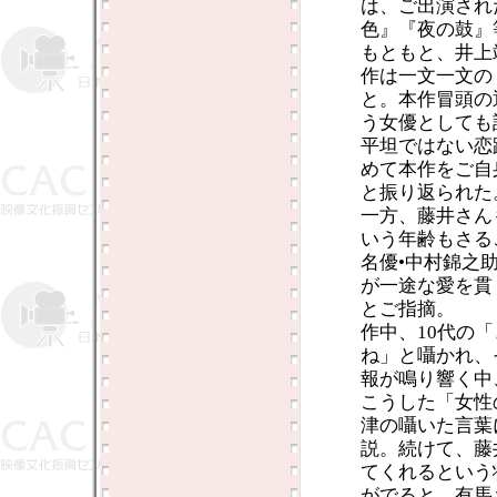
は、ご出演され
色』『夜の鼓』
もともと、井上
作は一文一文の
と。本作冒頭の
う女優としても
平坦ではない恋
めて本作をご自
と振り返られた
一方、藤井さん
いう年齢もさる
名優•中村錦之
が一途な愛を貫
とご指摘。
作中、10代の
ね」と囁かれ、
報が鳴り響く中
こうした「女性
津の囁いた言葉
説。続けて、藤
てくれるという
がでると、有馬