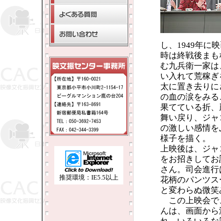
し、1949年
時は終戦後まも
む九兵衛一家は
い入れて荒稼ぎ
太に置き去りに
の血の涙をみる
果てている折、
舞い戻り、ジャ
の激しい感情を
様子を描く。
上映後は、ジャ
をお招きしてお
さん。司会進行
推奨環境：IE5.5以上
花柄のパンツス
と変わらぬ微笑
この上映会で
んは、画面から