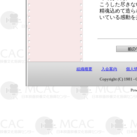
こうした尽きな
精魂込めて造ら
いている感動を
組織概要
入会案内
個人
Copyright (C) 1981 - 
Pow