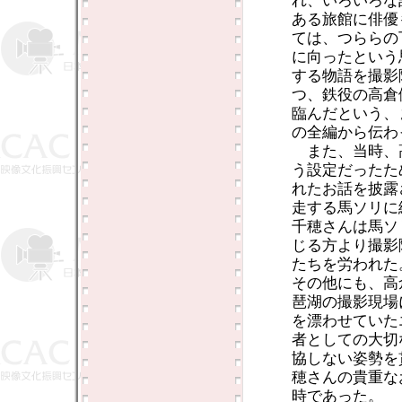
れ、いろいろな
ある旅館に俳優
ては、つららの
に向ったという
する物語を撮影
つ、鉄役の高倉
臨んだという、
の全編から伝わ
また、当時、
う設定だったた
れたお話を披露
走する馬ソリに
千穂さんは馬ソ
じる方より撮影
たちを労われた
その他にも、高
琶湖の撮影現場
を漂わせていた
者としての大切
協しない姿勢を
穂さんの貴重な
時であった。