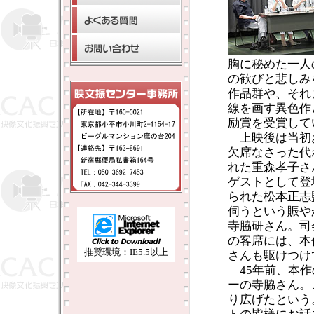
胸に秘めた一人
の歓びと悲しみ
作品群や、それ
線を画す異色作
励賞を受賞して
上映後は当初
欠席なさった代
れた重森孝子さ
ゲストとして登
られた松本正志
伺うという賑や
寺脇研さん。司
の客席には、本
推奨環境：IE5.5以上
さんも駆けつけ
45年前、本作
ーの寺脇さん。
り広げたという