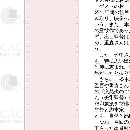
トの皆様にお話
ゲストのお一
来45年間の執
み取り、映像へ
いう。また、本
の意欲作であっ
ず、出目監督は
め、重森さんは
う。
また、竹中さ
も、特に思い出
作陣に恵まれ、
品だったと振り
さらに、松本
監督や重森さん
の『突然炎のご
ん（美術監督）
だ印象派を彷彿
監督と脚本家」
とも、自然と感
なお、今回の
下さった出目監