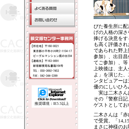
びた養生所に配
げの人格の深さ
捧げる決意をす
も高く評価され
であられた野上
参加）、出目昌
てご参加）、等
上映後は、主人
よ」を演じた、
ンタビュアーは
優のにしいひろ
実は二木さんは
その『警察日記
推奨環境：IE5.5以上
ゲストとしてお
二木さんは『赤
で受賞。「14
まさに神様のお