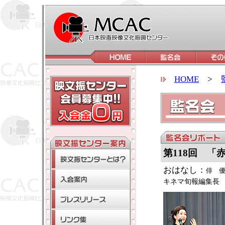
HOME
>
第118回 「
おはなし：
俳 
キネマ旬報編集長