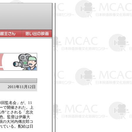
2011年11月12日
回監名会」が、11
ターで開催された。上
名作"とされる「忠次
脚色、監督は伊藤大
演の大河内傳次郎コ
れている。配給は日