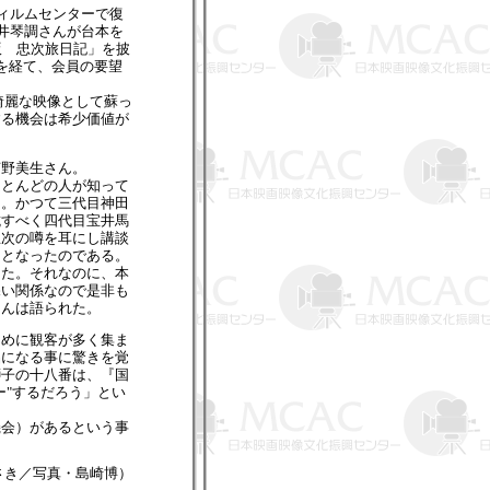
ィルムセンターで復
井琴調さんが台本を
版 忠次旅日記」を披
を経て、会員の要望
綺麗な映像として蘇っ
する機会は希少価値が
苫野美生さん。
ほとんどの人が知って
る。かつて三代目神田
抗すべく四代目宝井馬
忠次の噂を耳にし講談
ラとなったのである。
した。それなのに、本
深い関係なので是非も
さんは語られた。
めに観客が多く集ま
品になる事に驚きを覚
獅子の十八番は、『国
ー"するだろう」とい
機会）があるという事
さき／写真・島崎博）