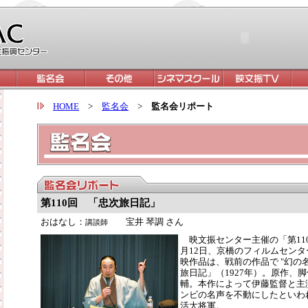
HOME
>
監名会
>
監名会リポート
第110回
「忠次旅日記」
おはなし：
宝井 琴調 さん
講談師
映文振センター主催の「第110
月12日、京橋のフィルムセン
映作品は、戦前の作品で "幻の
旅日記」（1927年）。原作、
輔。本作によって伊藤監督と主
ンビの名声を不動にしたといわ
活大将軍。