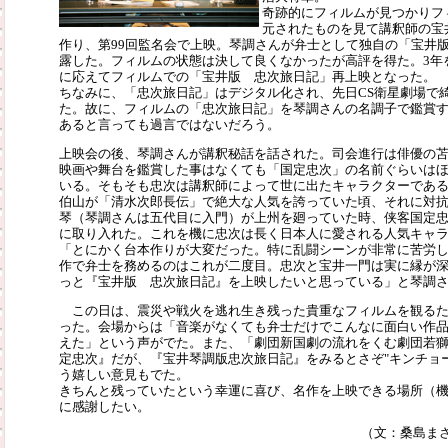
奇跡的にフィルムが見つかりフ
元されたものを見て講釈師の宝
作り、第99回監名会で上映。琴調さんが弁士として独自の「宝井
露した。フィルムの状態は決して良くなかったが高評を得た。3年
に応えてフィルムでの「宝井版 忠次旅日記」再上映となった。
ちなみに、「忠次旅日記」はデジタル化され、先日CS衛星劇場で
た。故に、フィルムの「忠次旅日記」を琴調さんの名調子で鑑賞
あると言っても過言ではないだろう。
上映会の後、琴調さんが講釈秘話を話された。司会進行は俳優の
映画や舞台を鑑賞した事はなくても「国定忠次」の名前ぐらいは
いる。そもそも忠次は講釈師によって世に出たキャラクターであ
伯山が「清水次郎長伝」で絶大な人気を誇っていた頃、それに対
琴（琴調さんは五代目に入門）が上州を廻っていた時、侠客国定
に取り入れた。これを機に忠次は長く日本人に愛される人気キャ
「とにかく台本作りが大変だった。特に乱闘シーンが非常に苦労
作で弁士を務めるのはこれが二度目。忠次と宝井一門は実に縁が
っと『宝井版 忠次旅日記』を上映したいと思っている」と琴調
この日は、震災や戦火を逃れ生き残った貴重なフィルムを観るた
った。会場からは「音楽がなくても弁士だけでこんなに面白い作
えた」という声がでた。また、「劇団新国劇の流れをくむ劇団若
定忠次』だが、『宝井琴調版忠次旅日記』をみるとさぞ"キンチョ
う嬉しい意見もでた。
きちんと残っていたという幸運に喜び、名作を上映できる場所（
に感謝したい。
（文：桑島ま