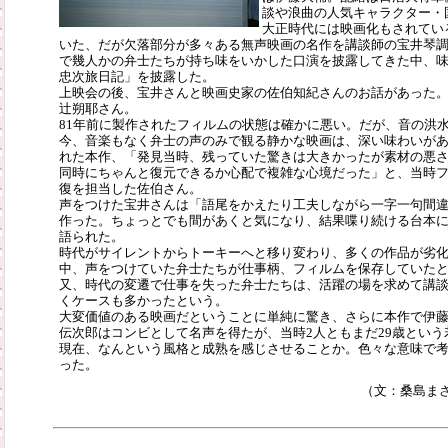
談や浪曲の人気キャラクター・
大正時代には映画化もされてい
いた、だが欠落部分が多々ある無声映画の名作を講談師の宝井琴
で幾人かの弁士たちが持ち味をいかした口演を披露してきた中、
忠次旅日記」を披露した。
上映会の後、宝井さんと映画史家の佐伯知紀さんのお話があった
辻朔耶さん。
81年前に製作されたフィルムの状態は確かに悪い。だが、音の洪
今、音楽もなく弁士の声のみで観る静かな映画は、深い味わいが
れた本作、「発見当時、残っていた驚きは大きかったが素材の悪
同時にちゃんと復元できるか心配で複雑な心境だった」と、当時
復を担当した佐伯さん。
声をつけた宝井さんは「語尾をかえたり工夫しながら一字一句間
作った。ちょっとでも間があくと気になり、結果喋り続ける台本
語られた。
時代がサイレントからトーキーへと移り変わり、多くの作品が劣
中、声をつけていた弁士たちが仕事柄、フィルムを保存していた
又、時代の変遷で仕事を失った弁士たちは、活躍の場を求めて講
くケースも多かったという。
大変価値のある映画だということに単純に驚き、さらに本作で伊
伝次郎はコンビとして名声を得たが、当時2人ともまだ29歳という
現在、なんという風格と成熟を感じさせることか。色々な意味で
った。
（文：桑島ま