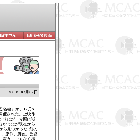
2008年02月09日
監名会」が、12月6
開催された。上映作
かりだが、今回は戦
なかったが現在から
から見つかった“幻の
年）。原作、脚色、監督
。言うまでもなく講