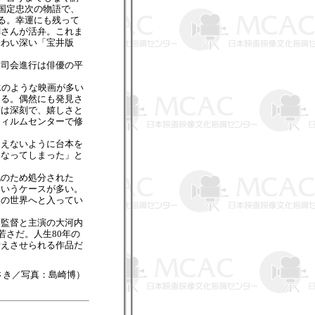
国定忠次の物語で、
る。幸運にも残って
調さんが活弁。これま
味わい深い「宝井版
。司会進行は俳優の平
水のような映画が多い
ある。偶然にも発見さ
さは深刻で、嬉しさと
フィルムセンターで修
違えないように台本を
になってしまった」と
化のため処分された
というケースが多い。
談の世界へと入ってい
藤監督と主演の大河内
若さだ。人生80年の
考えさせられる作品だ
さき／写真：島崎博）