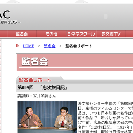
HOME
>
監名会
>
監名会リポート
第099回 「忠次旅日記」
講談師：宝井琴調さん
映文振センター主催の「第99回
日、京橋のフィルムセンターで
品は、いつも日本映画の名作ば
前の作品で、断片しか残ってい
17年前、広島の収集家の蔵の中
名作”「忠次旅日記」（1927
は伊藤大輔。配給は日活大将軍