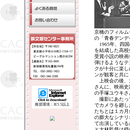
京橋のフィルム
の「青春デンデ
1965年、四
を結成した高校
受賞小説の映画
弾けるようなテ
クが十分に楽し
ンが観客と共に
上映会の後、
さんに、映画史
の手塚ユウキさ
撮影にあたっ
推奨環境：IE5.5以上
でカメラを廻し
たちとは１カ月
の膨大なシナリ
て出演している
と大林監督は穏