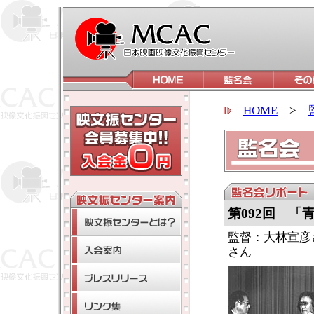
HOME
>
第092回 「
監督：大林宣彦
さん