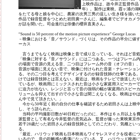
上映作品は、故今井正監督作品
年）。製作は東映。霞ヶ浦の湖
をたてる母と娘を中心に、農家の次男三男の逞しい生き様を描い
作品で録音監督をつとめた岩田廣一さんに、編集者でビデオカメ
が話を聞いた。司会進行は俳優の櫻井直美さん。
“Sound is 50 percent of the motion picture experience” George Lucas
－映像における「音／サウンド」づくりは、その作品の半分に値
ーカス
言うまでもなく映画は映像と音で成り立っている。それほど音処
「映像に対する『音／サウンド』には二つある。一つはフレーム
の場面で音源の見える音、二つ目はフレーム外の音（オフの音）
音源が場面に見えない音で、映像に付けられた音楽・ナレーショ
る。その二つ目を考えてデザインするのが録音技師の仕事である
けでは録音技師とは言えない。最近は、映画をテレビで放送した
ているが、映画用にミックスされた音は小さな家庭用スピーカー
に迫力が出ない。レンジと言って音の強弱の幅が家庭用のスピー
リュームを抑えて出すので小さな音は聞こえなくなる。映画はや
ん中で見て頂きたい。」
今から50年近く前の自分の仕事を確認するため岩田さんは上映
し、そう語られた。
当時の平均撮影日数が40日程だったのに、本作は６ヵ月以上を
派監督として有名な今井監督の意気込み、監督が撮った東映東京
若干28歳だった岩田さんの録音技師としてのこだわり、気概とい
る。
「最近、ハリウッド映画も日本映画もワイヤレスマイクを役者に
いるので、音の距離感が希薄になっている。又、ハリウッド映画