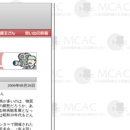
2006年08月26日
さん
画が多いのは、物質
の郷愁だろうか。あ
る映画観客層となっ
は昭和30年代をどん
ンターで開催された
「監名会」（年４回）