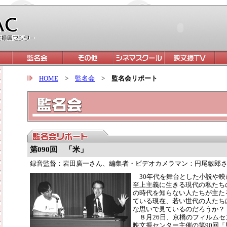
HOME
>
監名会
>
監名会リポート
第090回 「米」
録音監督：岩田廣一さん、編集者・ビデオカメラマン：円尾敏郎
30年代を舞台とした小説や映
至上主義に生きる現代の私たち
の時代を知らない人たちが主た
ている現在、若い世代の人たち
な思いで見ているのだろうか？
８月26日、京橋のフィルムセ
映文振センター主催の第90回