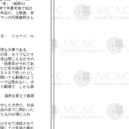
「米」（昭和32
畔で半農半漁で生計
た作品だ。上映後、本
ラマンの円尾敏郎さん
する－ ジョージ・ル
理も大事である。
内の音、セリフなどそ
、音は聞こえるがその
ン・効果音がそれであ
。ただ音を録音するだ
りＤＶＤで売ったりし
で聞いても劇場のよう
カーでは取れない。ボ
はり劇場で、しかも真
中、場所を変えて鑑賞
費やした大作だ。社会
作品の全てに関わった
ったものが感じられ
つけさせて演技させて
に関しては音楽の垂れ