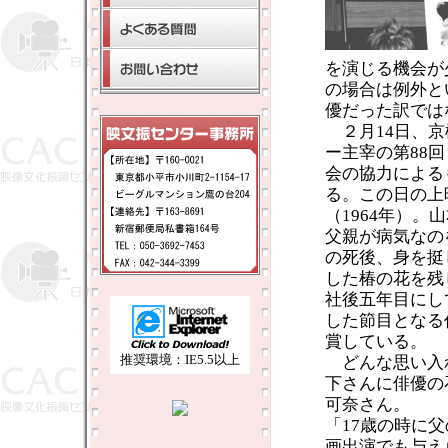
を演じる機会が
の場合は例外と
優だった訳では
２月14日、京
ー主宰の第88
会の協力による
る。この日の上
（1964年）
父親が病気なの
の死後、身を挺
した椿の花を残
社後五年目にし
した節目となる
賞している。
推奨環境：IE5.5以上
どんな思い入
下さんに俳優の
可奈さん。
「17歳の時に
画出演でも与え