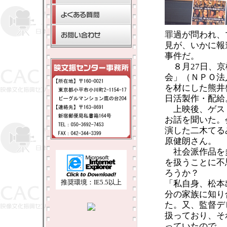
罪過が問われ、
見が、いかに報
事件だ。
８月27日、京
会」（ＮＰＯ法
を材にした熊井
日活製作・配給
上映後、ゲス
お話を聞いた。
演した二木てる
原健朗さん。
社会派作品を
を扱うことに不
ろうか？
推奨環境：IE5.5以上
「私自身、松本
分の家族に知り
た。又、監督デ
扱っており、そ
っていたので、