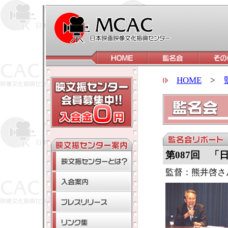
HOME
>
第087回 「
監督：熊井啓さ