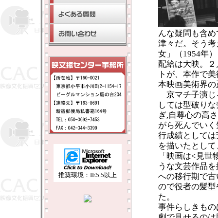
んな疑問も含め
津々だ。そう考
女」（1954
配給は大映。２
トが、本作で美
本映画美術界の
京マチ子演じ
しては型破りな
ぎ,自尊心の高
がら死んでいく
行成績としては
を描いたとして
「映画は<見世
うな文芸作品を
推奨環境：IE5.5以上
への移行期で古
ので役者の髪型
た。
事件らしきもの
劇で見せるのは