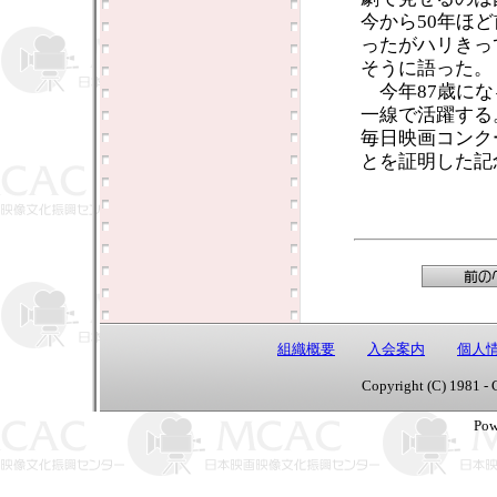
今から50年ほ
ったがハリきっ
そうに語った。
今年87歳にな
一線で活躍する
毎日映画コンク
とを証明した記
組織概要
入会案内
個人
Copyright (C) 1981 - 
Pow