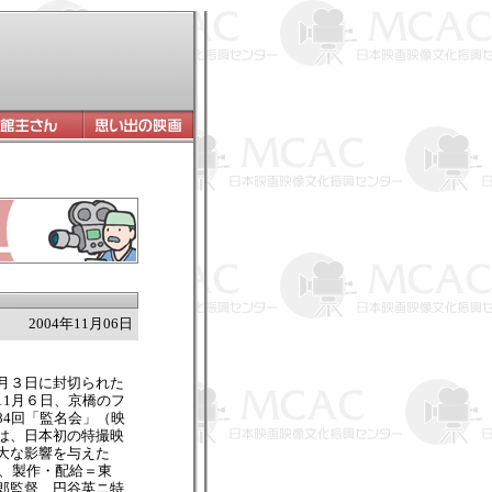
2004年11月06日
月３日に封切られた
11月６日、京橋のフ
84回「監名会」（映
は、日本初の特撮映
大な影響を与えた
年、製作・配給＝東
郎監督、円谷英ニ特