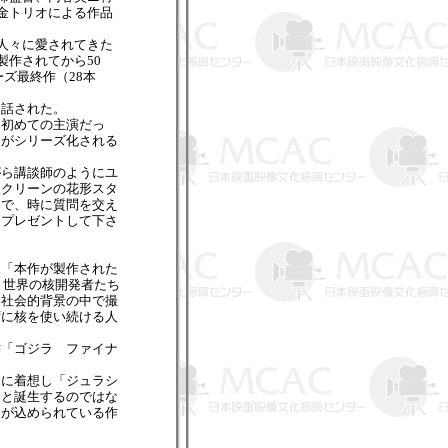
金トリオによる作品
人々に愛されてきた
製作されてから50
ーズ最終作（28本
話された。
初めての主演だっ
」がシリーズ化される
がら講談師のようにユ
スクリーンの花形スタ
うで、時に質問を交え
をプレゼントして下さ
「本作が製作された
、世界の核開発者たち
う社会的背景の中で撮
ずに核を使い続ける人
「ゴジラ ファイナ
」に着想し「ジュラシ
々と誕生するのではな
ジが込められている作