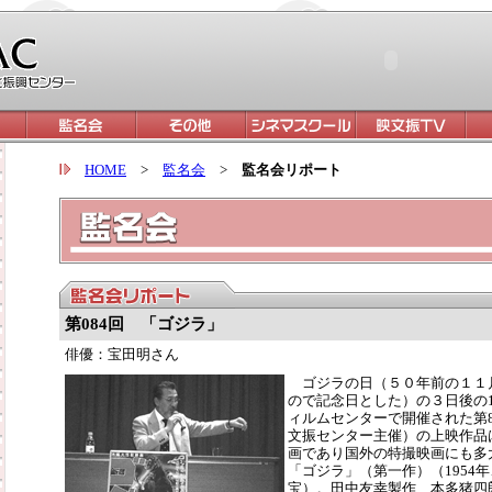
HOME
>
監名会
>
監名会リポート
第084回 「ゴジラ」
俳優：宝田明さん
ゴジラの日（５０年前の１１
ので記念日とした）の３日後の
ィルムセンターで開催された第
文振センター主催）の上映作品
画であり国外の特撮映画にも多
「ゴジラ」（第一作）（1954
宝）。田中友幸製作、本多猪四