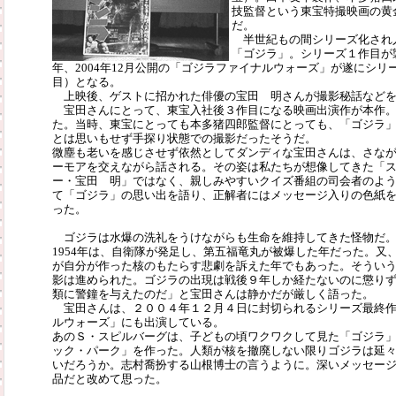
技監督という東宝特撮映画の黄
だ。
半世紀もの間シリーズ化され
「ゴジラ」。シリーズ１作目が
年、2004年12月公開の「ゴジラファイナルウォーズ」が遂にシリ
目）となる。
上映後、ゲストに招かれた俳優の宝田 明さんが撮影秘話などを
宝田さんにとって、東宝入社後３作目になる映画出演作が本作。
た。当時、東宝にとっても本多猪四郎監督にとっても、「ゴジラ
とは思いもせず手探り状態での撮影だったそうだ。
微塵も老いを感じさせず依然としてダンディな宝田さんは、さな
ーモアを交えながら話される。その姿は私たちが想像してきた「
ー・宝田 明」ではなく、親しみやすいクイズ番組の司会者のよ
て「ゴジラ」の思い出を語り、正解者にはメッセージ入りの色紙
った。
ゴジラは水爆の洗礼をうけながらも生命を維持してきた怪物だ。
1954年は、自衛隊が発足し、第五福竜丸が被爆した年だった。又
が自分が作った核のもたらす悲劇を訴えた年でもあった。そうい
影は進められた。ゴジラの出現は戦後９年しか経たないのに懲り
類に警鐘を与えたのだ」と宝田さんは静かだが厳しく語った。
宝田さんは、２００４年１２月４日に封切られるシリーズ最終作
ルウォーズ」にも出演している。
あのＳ・スピルバーグは、子どもの頃ワクワクして見た「ゴジラ
ック・パーク」を作った。人類が核を撤廃しない限りゴジラは延
いだろうか。志村喬扮する山根博士の言うように。深いメッセー
品だと改めて思った。