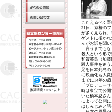
こたえるべく野
21日、京橋の
が多く見られ、
ゲストに招かれ
んがお話を聞い
言うまでもな
殺人という形で
和賀英良（加藤
殺人事件を追う
足を日本列島の
に映画化も大変
までに14年の
「プロデューサ
推奨環境：IE5.5以上
時は東宝で公開
いた橋本忍さん
によって公開に
はしみじみと語
日本の風景が