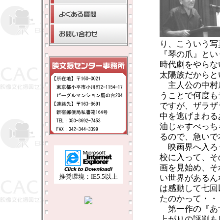
り、こういう写
『琴の爪』とい
時代劇をやらな
太陽族だからと
主人公の中村
うことで何度も
ですが、ザラザ
中を逃げまわる
油じゃすべっち
るので、急いで
映画界へ入ろ
校に入って、そ
画を見始め、そ
推奨環境：IE5.5以上
い世界があるん
は感動して七回
たのかって・・
第一作の『あ
上がりの評判も