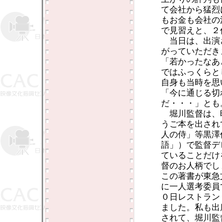
て会社から猛烈
もお金も会社の
で見習えと、２
当日は、出演
がっていただき
「若かったなあ
ではふっくらと
自身も当時を思
「今に通じる切
だ・・・」とも
堀川監督は、
うご本を出され
人の侍」等黒澤
語」）で監督デ
ていることだけ
督のお人柄でし
この著書が東急文
に一人選考委員
０日レストラン「
ました。私も出
されて、堀川監